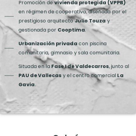
Promoción de
vivienda protegida (VPPB)
en régimen de cooperativa, diseñada por el
prestigioso arquitecto
Julio Touza
y
gestionada por
Cooptima
.
Urbanización privada
con piscina
comunitaria, gimnasio y sala comunitaria.
Situada en la
Fase I de Valdecarros
, junto al
PAU de Vallecas
y el centro comercial
La
Gavia
.